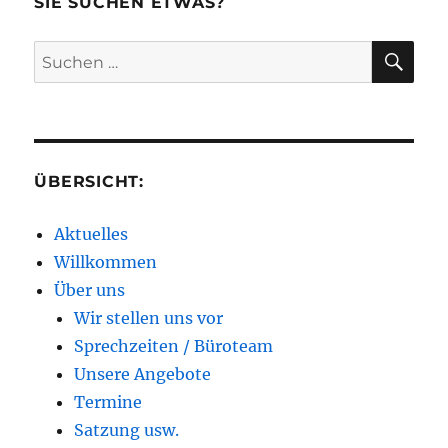
SIE SUCHEN ETWAS?
SU
Suchen
nach:
ÜBERSICHT:
Aktuelles
Willkommen
Über uns
Wir stellen uns vor
Sprechzeiten / Büroteam
Unsere Angebote
Termine
Satzung usw.