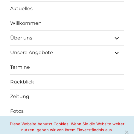
Aktuelles
Willkommen
Unterme
Über uns
öffnen
Unterme
Unsere Angebote
öffnen
Termine
Rückblick
Zeitung
Fotos
Diese Website benutzt Cookies. Wenn Sie die Website weiter
nutzen, gehen wir von Ihrem Einverständnis aus.
Nachbarschaftshilfe Butzbach e.V.