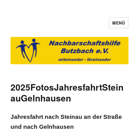
MENÜ
Nachbarschaftshilfe Butzbach e.V.
2025FotosJahresfahrtStein
auGelnhausen
Jahresfahrt nach Steinau an der Straße
und nach Gelnhausen