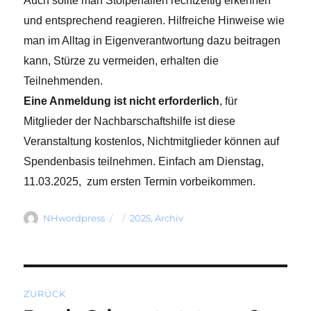
Auch sollte man Stolperfallen rechtzeitig erkennen
und entsprechend reagieren. Hilfreiche Hinweise wie
man im Alltag in Eigenverantwortung dazu beitragen
kann, Stürze zu vermeiden, erhalten die
Teilnehmenden.
Eine Anmeldung ist nicht erforderlich
, für
Mitglieder der Nachbarschaftshilfe ist diese
Veranstaltung kostenlos, Nichtmitglieder können auf
Spendenbasis teilnehmen. Einfach am Dienstag,
11.03.2025, zum ersten Termin vorbeikommen.
Autor
Veröffentlicht
Kategorien
NHwordpress
2025
,
Archiv
am
Beitragsnavigation
ZURÜCK