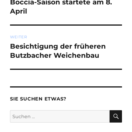
Boccia-Saison startete am 8.
Vorheriger
Beitrag:
April
WEITER
Besichtigung der früheren
Nächster
Beitrag:
Butzbacher Weichenbau
SIE SUCHEN ETWAS?
SU
Suchen
nach: