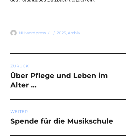
Autor
Veröffentlicht
Kategorien
NHwordpress
2025
,
Archiv
am
Beitragsnavigation
ZURÜCK
Über Pflege und Leben im
Vorheriger
Beitrag:
Alter …
WEITER
Spende für die Musikschule
Nächster
Beitrag: