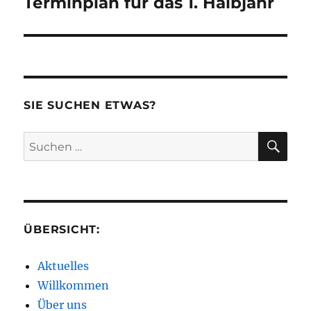
Terminplan für das 1. Halbjahr
SIE SUCHEN ETWAS?
SU
Suchen
nach:
ÜBERSICHT:
Aktuelles
Willkommen
Über uns