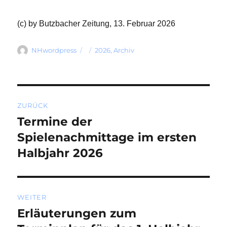
(c) by Butzbacher Zeitung, 13. Februar 2026
Autor
Veröffentlicht
Kategorien
NHwordpress
2026
,
Archiv
am
Beitragsnavigation
ZURÜCK
Termine der
Vorheriger
Beitrag:
Spielenachmittage im ersten
Halbjahr 2026
WEITER
Erläuterungen zum
Nächster
Beitrag: