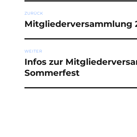
Beitragsnavigation
ZURÜCK
Mitgliederversammlung 
Vorheriger
Beitrag:
WEITER
Infos zur Mitgliedervers
Nächster
Beitrag:
Sommerfest