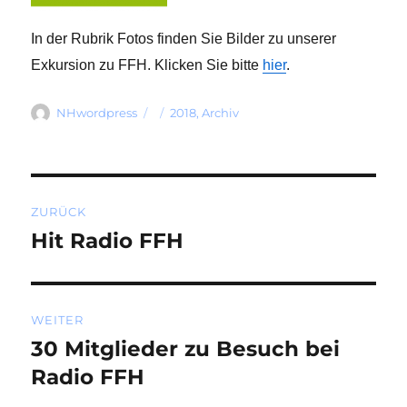
In der Rubrik Fotos finden Sie Bilder zu unserer
Exkursion zu FFH. Klicken Sie bitte
hier
.
Autor
Veröffentlicht
Kategorien
NHwordpress
2018
,
Archiv
am
Beitragsnavigation
ZURÜCK
Hit Radio FFH
Vorheriger
Beitrag:
WEITER
30 Mitglieder zu Besuch bei
Nächster
Beitrag:
Radio FFH