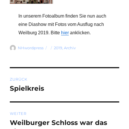
In unserem Fotoalbum finden Sie nun auch
eine Diashow mit Fotos vom Ausflug nach
Weilburg 2019. Bitte
hier
anklicken.
Autor
Veröffentlicht
Kategorien
NHwordpress
2019
,
Archiv
am
Beitragsnavigation
ZURÜCK
Spielkreis
Vorheriger
Beitrag:
WEITER
Weilburger Schloss war das
Nächster