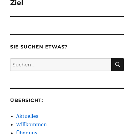
Beitrag:
Ziel
SIE SUCHEN ETWAS?
SU
Suchen
nach:
ÜBERSICHT:
Aktuelles
Willkommen
Über uns