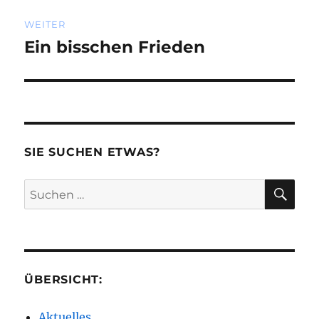
WEITER
Ein bisschen Frieden
Nächster
Beitrag:
SIE SUCHEN ETWAS?
SU
Suchen
nach:
ÜBERSICHT:
Aktuelles