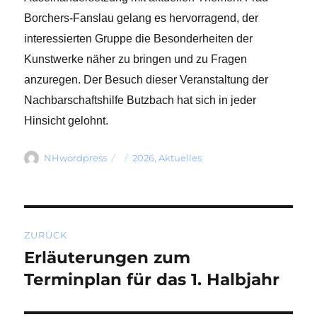
Borchers-Fanslau gelang es hervorragend, der
interessierten Gruppe die Besonderheiten der
Kunstwerke näher zu bringen und zu Fragen
anzuregen. Der Besuch dieser Veranstaltung der
Nachbarschaftshilfe Butzbach hat sich in jeder
Hinsicht gelohnt.
Autor
Veröffentlicht
Kategorien
NHwordpress
2026
,
Aktuelles
am
Beitragsnavigation
ZURÜCK
Erläuterungen zum
Vorheriger
Beitrag:
Terminplan für das 1. Halbjahr