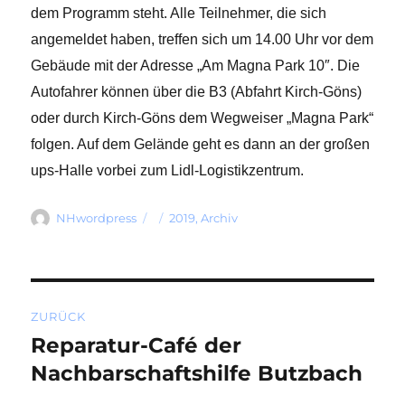
dem Programm steht. Alle Teilnehmer, die sich
angemeldet haben, treffen sich um 14.00 Uhr vor dem
Gebäude mit der Adresse „Am Magna Park 10″. Die
Autofahrer können über die B3 (Abfahrt Kirch-Göns)
oder durch Kirch-Göns dem Wegweiser „Magna Park“
folgen. Auf dem Gelände geht es dann an der großen
ups-Halle vorbei zum Lidl-Logistikzentrum.
Autor
Veröffentlicht
Kategorien
NHwordpress
2019
,
Archiv
am
Beitragsnavigation
ZURÜCK
Reparatur-Café der
Vorheriger
Beitrag:
Nachbarschaftshilfe Butzbach