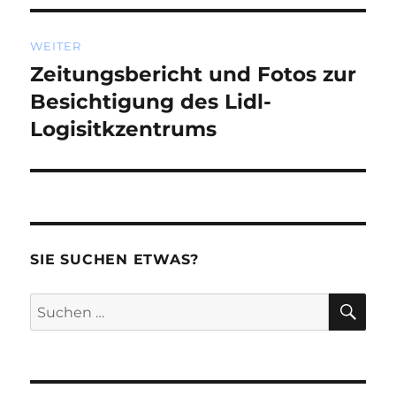
WEITER
Zeitungsbericht und Fotos zur
Nächster
Beitrag:
Besichtigung des Lidl-
Logisitkzentrums
SIE SUCHEN ETWAS?
SU
Suchen
nach: