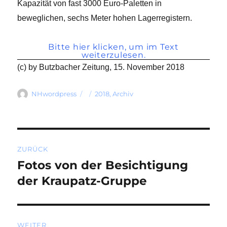
Kapazität von fast 3000 Euro-Paletten in
beweglichen, sechs Meter hohen Lagerregistern.
Bitte hier klicken, um im Text
weiterzulesen.
(c) by Butzbacher Zeitung, 15. November 2018
Autor
Veröffentlicht
Kategorien
NHwordpress
2018
,
Archiv
am
Beitragsnavigation
ZURÜCK
Fotos von der Besichtigung
Vorheriger
Beitrag:
der Kraupatz-Gruppe
WEITER