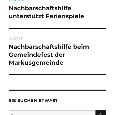
ZURÜCK
Nachbarschaftshilfe
Vorheriger
Beitrag:
unterstützt Ferienspiele
WEITER
Nachbarschaftshilfe beim
Nächster
Beitrag:
Gemeindefest der
Markusgemeinde
SIE SUCHEN ETWAS?
SU
Suchen