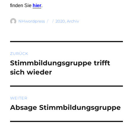
finden Sie
hier
.
Autor
Veröffentlicht
Kategorien
NHwordpress
2020
,
Archiv
am
Beitragsnavigation
ZURÜCK
Stimmbildungsgruppe trifft
Vorheriger
Beitrag:
sich wieder
WEITER
Absage Stimmbildungsgruppe
Nächster
Beitrag: