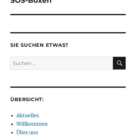
SOS-Boxen
SIE SUCHEN ETWAS?
SU
Suchen
nach:
ÜBERSICHT:
Aktuelles
Willkommen
Über uns