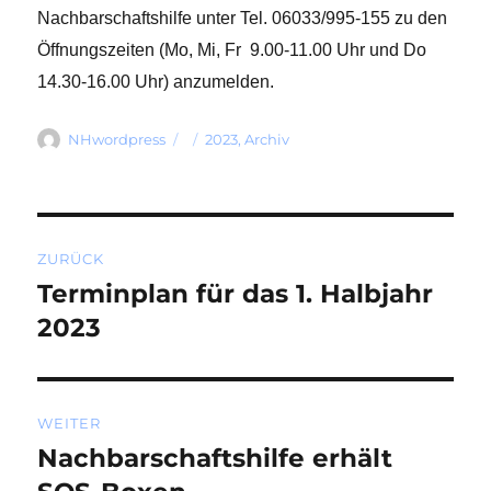
Nachbarschaftshilfe unter Tel. 06033/995-155 zu den
Öffnungszeiten (Mo, Mi, Fr 9.00-11.00 Uhr und Do
14.30-16.00 Uhr) anzumelden.
Autor
Veröffentlicht
Kategorien
NHwordpress
2023
,
Archiv
am
Beitragsnavigation
ZURÜCK
Terminplan für das 1. Halbjahr
Vorheriger
Beitrag:
2023
WEITER
Nachbarschaftshilfe erhält
Nächster
Beitrag: