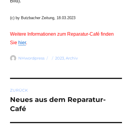
Bild).
(c) by Butzbacher Zeitung, 18.03.2023
Weitere Informationen zum Reparatur-Café finden
Sie
hier
.
Autor
Veröffentlicht
Kategorien
NHwordpress
2023
,
Archiv
am
Beitragsnavigation
ZURÜCK
Neues aus dem Reparatur-
Vorheriger
Beitrag:
Café