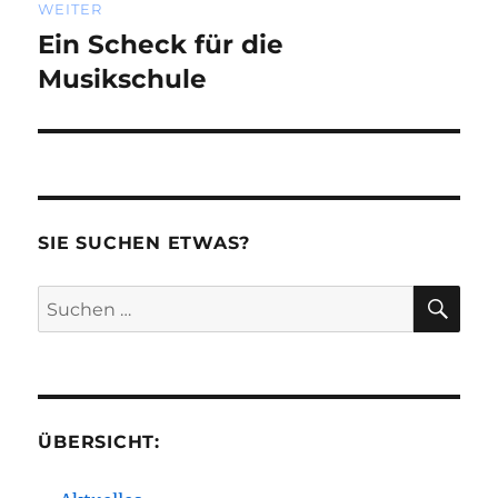
WEITER
Ein Scheck für die
Nächster
Beitrag:
Musikschule
SIE SUCHEN ETWAS?
SU
Suchen
nach:
ÜBERSICHT: