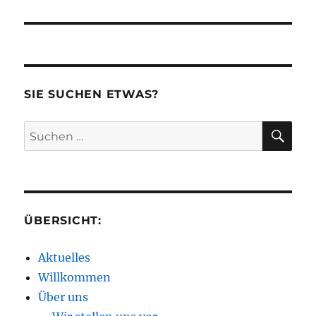
Beitrag:
SIE SUCHEN ETWAS?
SU
Suchen
nach:
ÜBERSICHT:
Aktuelles
Willkommen
Über uns