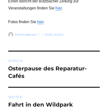
Einen Bericht der Butzbacher Zeitung zur
Veranstaltungen finden Sie
hier
.
Fotos finden Sie
hier
.
Autor
Veröffentlicht
Kategorien
NHwordpress
2023
,
Archiv
am
Beitragsnavigation
ZURÜCK
Osterpause des Reparatur-
Vorheriger
Beitrag:
Cafés
WEITER
Fahrt in den Wildpark
Nächster