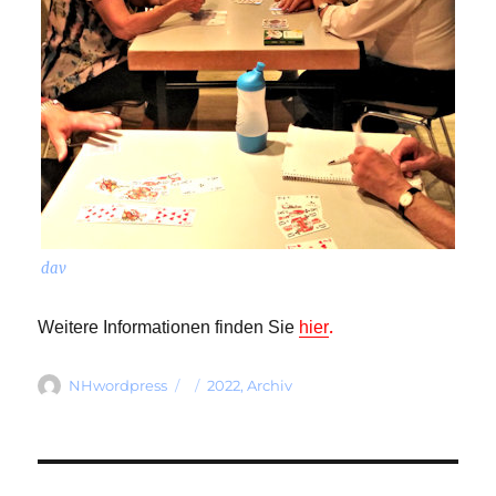
dav
.
Weitere Informationen finden Sie
hier
Autor
Veröffentlicht
Kategorien
NHwordpress
2022
,
Archiv
am
Beitragsnavigation