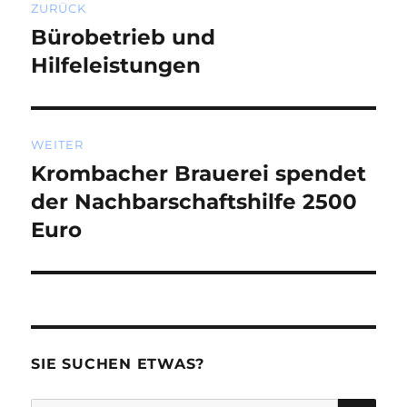
ZURÜCK
Bürobetrieb und
Vorheriger
Beitrag:
Hilfeleistungen
WEITER
Krombacher Brauerei spendet
Nächster
Beitrag:
der Nachbarschaftshilfe 2500
Euro
SIE SUCHEN ETWAS?
SU