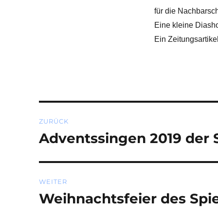
für die Nachbarsch
E
ine kleine Diash
Ein Zeitungsartike
Beitragsnavigation
ZURÜCK
Adventssingen 2019 der
Vorheriger
Beitrag:
WEITER
Weihnachtsfeier des Spie
Nächster
Beitrag: