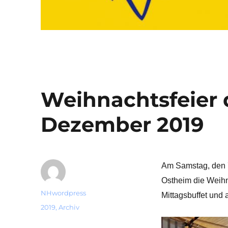
Weihnachtsfeier 
Dezember 2019
Am Samstag, den 7.
Ostheim die Weihna
Autor
NHwordpress
Mittagsbuffet und 
Veröffentlicht
Kategorien
2019
,
Archiv
am