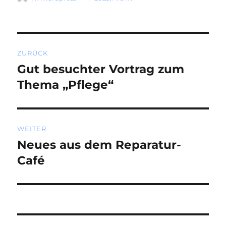
am
Beitragsnavigation
ZURÜCK
Gut besuchter Vortrag zum
Vorheriger
Beitrag:
Thema „Pflege“
WEITER
Neues aus dem Reparatur-
Nächster
Beitrag:
Café