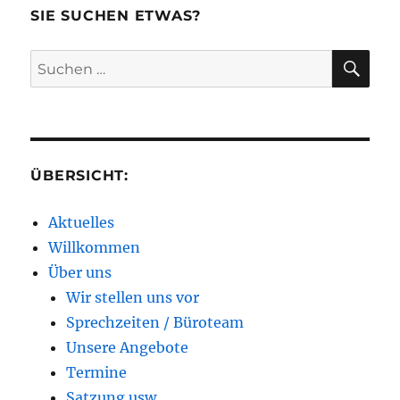
SIE SUCHEN ETWAS?
SU
Suchen
nach:
ÜBERSICHT:
Aktuelles
Willkommen
Über uns
Wir stellen uns vor
Sprechzeiten / Büroteam
Unsere Angebote
Termine
Satzung usw.