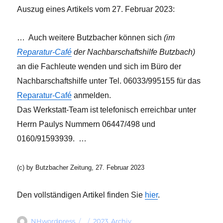
Auszug eines Artikels vom 27. Februar 2023:
… Auch weitere Butzbacher können sich
(im
Reparatur-Café
der Nachbarschaftshilfe Butzbach)
an die Fachleute wenden und sich im Büro der
Nachbarschaftshilfe unter Tel. 06033/995155 für das
Reparatur-Café
anmelden.
Das Werkstatt-Team ist telefonisch erreichbar unter
Herrn Paulys Nummern 06447/498 und
0160/91593939. …
(c) by Butzbacher Zeitung, 27. Februar 2023
Den vollständigen Artikel finden Sie
hier
.
Autor
Veröffentlicht
Kategorien
NHwordpress
2023
,
Archiv